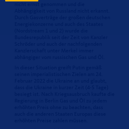
nicht ernst genommen und die
Abhängigkeit von Russland nicht erkannt.
Durch Gasverträge der großen deutschen
Energiekonzerne und auch des Staates
(Nordstream 1 und 2) wurde die
Bundesrepublik seit der Zeit von Kanzler
Schröder und auch der nachfolgenden
Kanzlerschaft unter Merkel immer
abhängiger vom russischen Gas und Öl.
In dieser Situation greift Putin gemäß
seinen imperialistischen Zielen am 24.
Februar 2022 die Ukraine an und glaubt,
dass die Ukraine in kurzer Zeit (4-5 Tage)
besiegt ist. Nach Kriegsausbruch kaufte die
Regierung in Berlin Gas und Öl zu jedem
erhöhten Preis ohne zu beachten, dass
auch die anderen Staaten Europas diese
erhöhten Preise zahlen müssen.