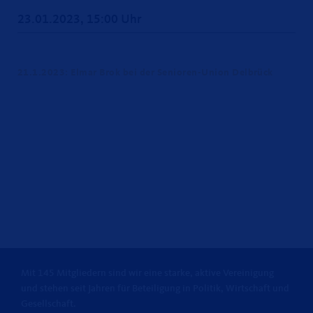
23.01.2023, 15:00 Uhr
21.1.2023: Elmar Brok bei der Senioren-Union Delbrück
Mit 145 Mitgliedern sind wir eine starke, aktive Vereinigung
und stehen seit Jahren für Beteiligung in Politik, Wirtschaft und
Gesellschaft.