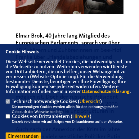
Elmar Brok, 40 Jahre lang Mitglied des
Europäischen Parlaments, sprach vor über
70 Zuhörern und Zuhörerinnen im See-Hof
Cookie Hinweis
Franke über „Handelsbeziehungen und
Diese Webseite verwendet Cookies, die notwendig sind, um
Abhängigkeit von China- 1 Jahr Krieg in
die Webseite zu nutzen. Weiterhin verwenden wir Dienste
Europa-“
von Drittanbietern, die uns helfen, unser Webangebot zu
verbessern (Website-Optmierung). Für die Verwendung
bestimmter Dienste, benötigen wir Ihre Einwilligung. Ihre
Die meisten Europäer glaubten, dass ein
Einwilligung können Sie jederzeit widerrufen. Weitere
Krieg in Europa in unserer Zeit nicht
Informationen finden Sie in unserer
Datenschutzerklärung
.
möglich ist. Doch der russische Präsident
Technisch notwendige Cookies (
Übersicht
)
Putin verfolgte etwa seit dem Jahre 2000
Die notwendigen Cookies werden allein für den ordnungsgemäßen
imperialistische Ziele und Strukturen in
Gebrauch der Webseite benötigt.
Cookies von Drittanbietern (
Hinweis
)
Europa.
Derzeit verzichten wir auf Scripte von Drittanbietern auf der Webseite.
Auch nach der Annexion der Krim im Jahre
2014 haben viele westliche Politiker Putin
Einverstanden