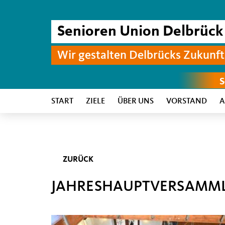
Senioren Union Delbrück
Wir gestalten Delbrücks Zukunft
START
ZIELE
ÜBER UNS
VORSTAND
A
ZURÜCK
JAHRESHAUPTVERSAMML